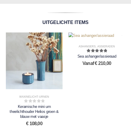
UITGELICHTE ITEMS
ASHANGERS
,
ASSIERADEN
Sea ashanger/assieraad
5.00
out of 5
Vanaf
€
210,00
WAXINELICHT-URNEN
Keramische mini urn
0
out of 5
theelichthouder Helios groen &
blauw met vaasje
€
108,00