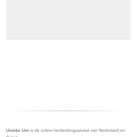
Ik geef toestemming om promotionele e-mails te ontvangen.
Unieke Urn
is dé online herdenkingswinkel van Nederland en