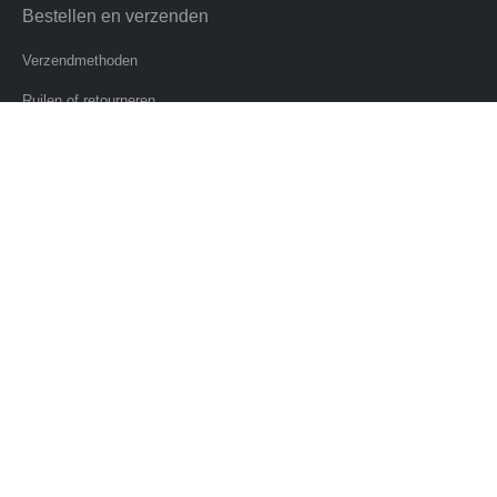
Bestellen en verzenden
Verzendmethoden
Ruilen of retourneren
Retourrecht
Levertijden
Verzendkosten
Afhalen
Herroeping
Klantenservice
Contact
Over ons
Veelgestelde vragen